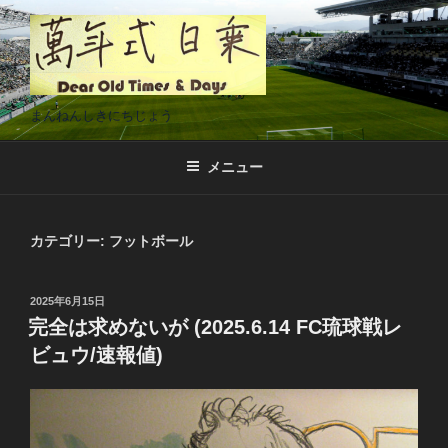
コ
ン
テ
ン
ツ
まんねんしきにちじょう
へ
ス
メニュー
キ
ッ
プ
カテゴリー:
フットボール
投
2025年6月15日
稿
完全は求めないが (2025.6.14 FC琉球戦レ
日:
ビュウ/速報値)