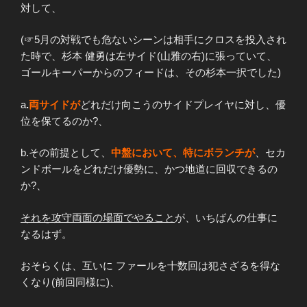
対して、
(☞5月の対戦でも危ないシーンは相手にクロスを投入され
た時で、杉本 健勇は左サイド(山雅の右)に張っていて、
ゴールキーパーからのフィードは、その杉本一択でした)
a
.
両サイドが
どれだけ向こうのサイドプレイヤに対し、優
位を保てるのか?、
b.その前提として、
中盤において、特にボランチが
、セカ
ンドボールをどれだけ優勢に、かつ地道に回収できるの
か?、
それを攻守両面の場面でやること
が、いちばんの仕事に
なるはず。
おそらくは、互いに ファールを十数回は犯さざるを得な
くなり(前回同様に)、